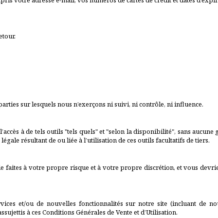
ris votre adresse e-mail, vos numéros de cartes de crédit et dates d’exp
etour.
arties sur lesquels nous n’exerçons ni suivi, ni contrôle, ni influence.
accès à de tels outils "tels quels" et "selon la disponibilité", sans aucun
e résultant de ou liée à l’utilisation de ces outils facultatifs de tiers.
ous le faites à votre propre risque et à votre propre discrétion, et vous devr
vices et/ou de nouvelles fonctionnalités sur notre site (incluant de n
sujettis à ces Conditions Générales de Vente et d’Utilisation.