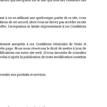
isateurs qui naviguent sur le site, qui sont des vendeurs, des
dant à ou en utilisant une quelconque partie de ce site, vous
ditions de cet accord, alors vous ne devez pas accéder au site
ffre, l’acceptation se limite expressément à ces Conditions
alement assujettis à ces Conditions Générales de Vente et
ette page. Nous nous réservons le droit de mettre à jour, de
difications sur notre site web. Il vous incombe de consulter
celui-ci après la publication de toute modification constitue
endre nos produits et services.