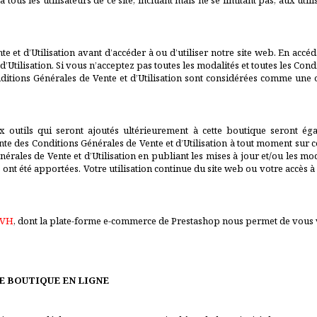
 tous les utilisateurs de ce site, incluant mais ne se limitant pas, aux util
e et d’Utilisation avant d’accéder à ou d’utiliser notre site web. En accé
d’Utilisation. Si vous n’acceptez pas toutes les modalités et toutes les Con
onditions Générales de Vente et d’Utilisation sont considérées comme une o
x outils qui seront ajoutés ultérieurement à cette boutique seront ég
ente des Conditions Générales de Vente et d’Utilisation à tout moment sur c
rales de Vente et d’Utilisation en publiant les mises à jour et/ou les mo
ont été apportées. Votre utilisation continue du site web ou votre accès à 
OVH
, dont la plate-forme e-commerce de Prestashop nous permet de vous v
E BOUTIQUE EN LIGNE