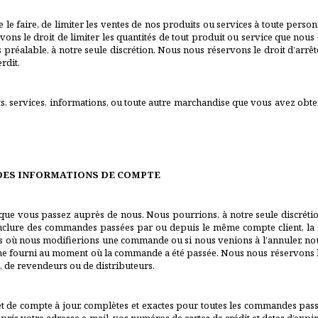
e le faire, de limiter les ventes de nos produits ou services à toute pers
ons le droit de limiter les quantités de tout produit ou service que nous o
préalable, à notre seule discrétion. Nous nous réservons le droit d’arrêt
erdit.
ts, services, informations, ou toute autre marchandise que vous avez obte
 DES INFORMATIONS DE COMPTE
ue vous passez auprès de nous. Nous pourrions, à notre seule discrétion
nclure des commandes passées par ou depuis le même compte client, la m
s où nous modifierions une commande ou si nous venions à l’annuler, nous
ne fourni au moment où la commande a été passée. Nous nous réservons le
 de revendeurs ou de distributeurs.
 de compte à jour, complètes et exactes pour toutes les commandes pass