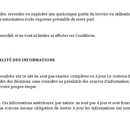
dre, revendre ou exploiter une quelconque partie du Service ou utilisati
ans autorisation écrite expresse préalable de notre part.
modité, et ne vont ni limiter ni affecter ces Conditions.
UALITÉ DES INFORMATIONS
bles sur ce site ne sont pas exactes, complètes ou à jour. Le contenu de c
re des décisions, sans consulter au préalable des sources d’information p
à votre propre risque.
. Ces informations antérieures, par nature, ne sont pas à jour et sont fourn
s n’avons aucune obligation de mettre à jour les informations sur notr