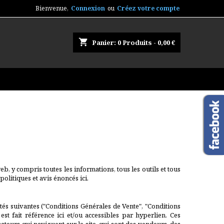
Bienvenue,
Connexion
ou
Créez votre compte
shopping_cart
Panier:
0
Produits - 0,00 €
b, y compris toutes les informations, tous les outils et tous
politiques et avis énoncés ici.
ités suivantes ("Conditions Générales de Vente", "Conditions
est fait référence ici et/ou accessibles par hyperlien. Ces