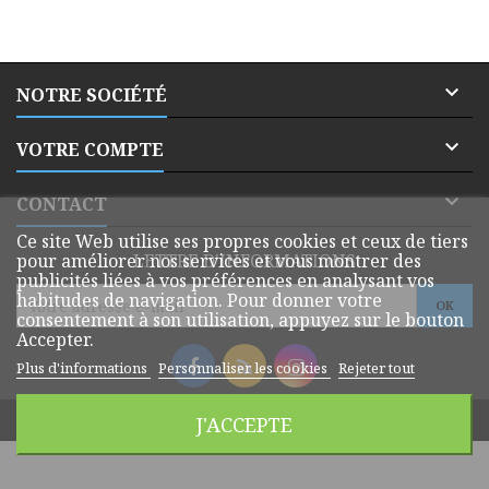

NOTRE SOCIÉTÉ

VOTRE COMPTE

CONTACT
Ce site Web utilise ses propres cookies et ceux de tiers
pour améliorer nos services et vous montrer des
LETTRE D'INFORMATIONS
publicités liées à vos préférences en analysant vos
habitudes de navigation. Pour donner votre
consentement à son utilisation, appuyez sur le bouton
Accepter.
Plus d'informations
Personnaliser les cookies
Rejeter tout
© Copyright 2026 Dmatik Webshop. All Rights Reserved.
J'ACCEPTE