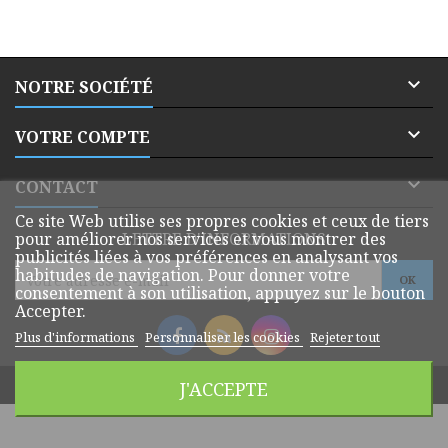

NOTRE SOCIÉTÉ

VOTRE COMPTE

CONTACT
Ce site Web utilise ses propres cookies et ceux de tiers
pour améliorer nos services et vous montrer des
LETTRE D'INFORMATIONS
publicités liées à vos préférences en analysant vos
habitudes de navigation. Pour donner votre
consentement à son utilisation, appuyez sur le bouton
Accepter.
Plus d'informations
Personnaliser les cookies
Rejeter tout
© Copyright 2026 Dmatik Webshop. All Rights Reserved.
J'ACCEPTE