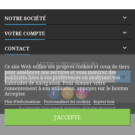

NOTRE SOCIÉTÉ

VOTRE COMPTE

CONTACT
LETTRE D'INFORMATIONS
Ce site Web utilise ses propres cookies et ceux de tiers
pour améliorer nos services et vous montrer des
publicités liées à vos préférences en analysant vos
habitudes de navigation. Pour donner votre
consentement à son utilisation, appuyez sur le bouton
Accepter.
Plus d'informations
Personnaliser les cookies
Rejeter tout
© Copyright 2026 Dmatik Webshop. All Rights Reserved.
J'ACCEPTE