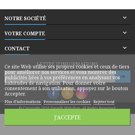

NOTRE SOCIÉTÉ

VOTRE COMPTE

CONTACT
LETTRE D'INFORMATIONS
Ce site Web utilise ses propres cookies et ceux de tiers
pour améliorer nos services et vous montrer des
publicités liées à vos préférences en analysant vos
habitudes de navigation. Pour donner votre
consentement à son utilisation, appuyez sur le bouton
Accepter.
Plus d'informations
Personnaliser les cookies
Rejeter tout
© Copyright 2026 Dmatik Webshop. All Rights Reserved.
J'ACCEPTE