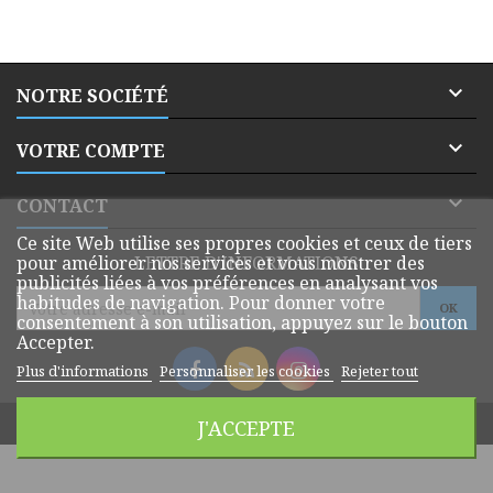

NOTRE SOCIÉTÉ

VOTRE COMPTE

CONTACT
Ce site Web utilise ses propres cookies et ceux de tiers
pour améliorer nos services et vous montrer des
LETTRE D'INFORMATIONS
publicités liées à vos préférences en analysant vos
habitudes de navigation. Pour donner votre
consentement à son utilisation, appuyez sur le bouton
Accepter.
Plus d'informations
Personnaliser les cookies
Rejeter tout
© Copyright 2026 Dmatik Webshop. All Rights Reserved.
J'ACCEPTE