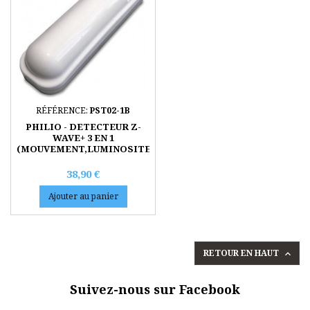
RÉFÉRENCE:
PST02-1B
PHILIO - DETECTEUR Z-
WAVE+ 3 EN 1
(MOUVEMENT,LUMINOSITE,TEMPERATURE)
Prix
38,90 €
Ajouter au panier
RETOUR EN HAUT

Suivez-nous sur Facebook