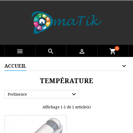
0

search

shopping_cart
ACCUEIL
TEMPÉRATURE

Pertinence
Affichage 1-1 de 1 article(s)