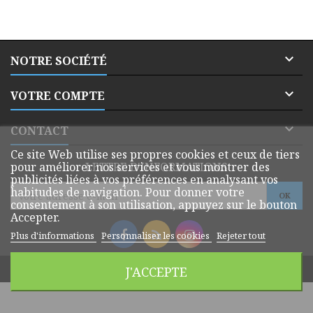

NOTRE SOCIÉTÉ

VOTRE COMPTE

CONTACT
Ce site Web utilise ses propres cookies et ceux de tiers
pour améliorer nos services et vous montrer des
LETTRE D'INFORMATIONS
publicités liées à vos préférences en analysant vos
habitudes de navigation. Pour donner votre
consentement à son utilisation, appuyez sur le bouton
Accepter.
Plus d'informations
Personnaliser les cookies
Rejeter tout
© Copyright 2026 Dmatik Webshop. All Rights Reserved.
J'ACCEPTE