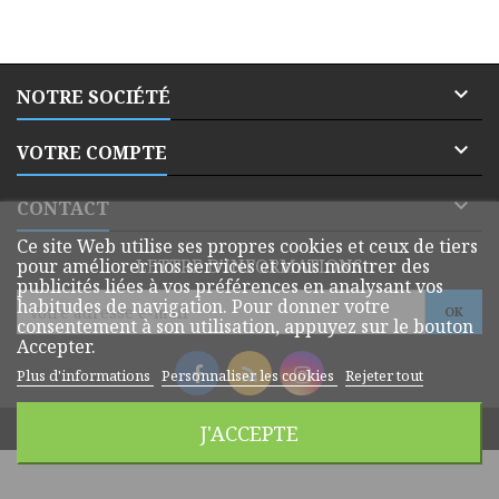

NOTRE SOCIÉTÉ

VOTRE COMPTE

CONTACT
Ce site Web utilise ses propres cookies et ceux de tiers
pour améliorer nos services et vous montrer des
LETTRE D'INFORMATIONS
publicités liées à vos préférences en analysant vos
habitudes de navigation. Pour donner votre
consentement à son utilisation, appuyez sur le bouton
Accepter.
Plus d'informations
Personnaliser les cookies
Rejeter tout
© Copyright 2026 Dmatik Webshop. All Rights Reserved.
J'ACCEPTE