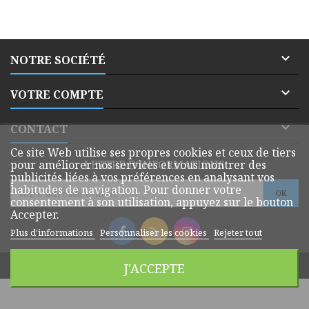

NOTRE SOCIÉTÉ

VOTRE COMPTE

CONTACT
Ce site Web utilise ses propres cookies et ceux de tiers
pour améliorer nos services et vous montrer des
LETTRE D'INFORMATIONS
publicités liées à vos préférences en analysant vos
habitudes de navigation. Pour donner votre
consentement à son utilisation, appuyez sur le bouton
Accepter.
Plus d'informations
Personnaliser les cookies
Rejeter tout
© Copyright 2026 Dmatik Webshop. All Rights Reserved.
J'ACCEPTE