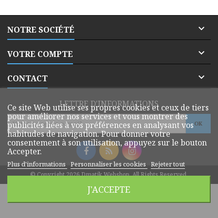

NOTRE SOCIÉTÉ

VOTRE COMPTE

CONTACT
LETTRE D'INFORMATIONS
Ce site Web utilise ses propres cookies et ceux de tiers
pour améliorer nos services et vous montrer des
publicités liées à vos préférences en analysant vos
habitudes de navigation. Pour donner votre
consentement à son utilisation, appuyez sur le bouton
Accepter.
Plus d'informations
Personnaliser les cookies
Rejeter tout
© Copyright 2026 Dmatik Webshop. All Rights Reserved.
J'ACCEPTE