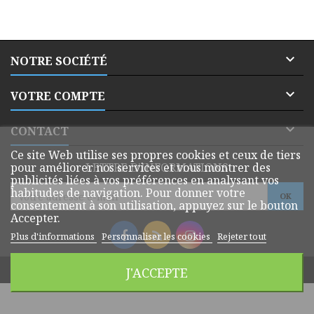

NOTRE SOCIÉTÉ

VOTRE COMPTE

CONTACT
Ce site Web utilise ses propres cookies et ceux de tiers
pour améliorer nos services et vous montrer des
LETTRE D'INFORMATIONS
publicités liées à vos préférences en analysant vos
habitudes de navigation. Pour donner votre
consentement à son utilisation, appuyez sur le bouton
Accepter.
Plus d'informations
Personnaliser les cookies
Rejeter tout
© Copyright 2026 Dmatik Webshop. All Rights Reserved.
J'ACCEPTE